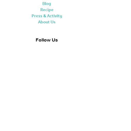
Blog
Recipe
Press & Activity
About Us
Follow Us
More Information
โทรศัพท์: คุณโอ๋
089-4337599
LineOA: @happyplus.dessert
e-mail: happy_scoop@hotmail.com
ที่อยู่: บ.เชียงรายโฮมเมดไอศกรีม จก.
45 หมู่ 9 ต.ท่าสุด อ.เมือง
จ.เชียงราย 57100