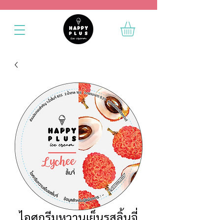
ไอศกรีมหวานเย็นรสลิ้นจี่