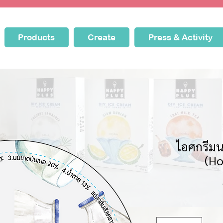
Products
Create
Press & Activity
ไอศกรีม
(Ho